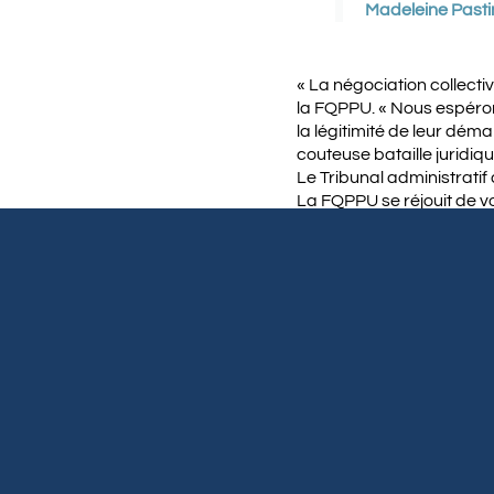
Madeleine Pastin
« La négociation collecti
la FQPPU. « Nous espérons
la légitimité de leur dém
couteuse bataille juridiq
Le Tribunal administratif 
La FQPPU se réjouit de vo
de la Faculté de droit en
féliciter chaudement de 
RE