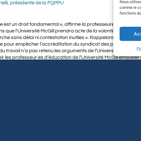
Nous utiliso
elli, présidente de la FQPPU
comme le co
fonctions du
ve est un droit fondamental », affirme la professeure Madeleine P
 que l’Université McGill prendra acte de la volonté de ses pro
Ac
arche sans délai ni contestation inutiles ». Rappelons que McGil
ue pour empêcher l’accréditation du syndicat des professeur·es 
Po
du travail n’a pas retenu les arguments de l’Université et a accr
ir les professeur·es d’éducation de l’Université McGill emboiter 
 devenant la deuxième faculté à former une unité d’accréditation 
leurs démarches et à les assurer de son appui.
Abonnez-vous à notre infolettre
dernières nouvelles de la Fédér
STEZ À JOUR
Adresse courriel
Prénom