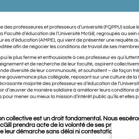
e des professeures et professeurs d’université (FQPPU) salu
la Faculté d’éducation de l’Université McGill, regroupés au sein 
r·es d’éducation (AMPE), qui vient de présenter une requête au
éditée afin de négocier les conditions de travail de ses membres
i le plus ferme et enthousiaste à ces professeur·es qui luttent
seignement et de recherche de leur faculté, aspirent collectiv
ande diversité de leur communauté, et souhaitent – de façon trè
une gouvernance plus collégiale, reposant sur une culture de la
e écrasante majorité des professeur·es d’éducation de l’Universi
ir d’œuvrer de manière solidaire à améliorer leurs conditions de
 pour mener au mieux la mission d’intérêt public qu’ils et elles 
n collective est un droit fondamental. Nous espér
McGill prendra acte de la volonté de ses professeur·
 de leur démarche sans délai ni contestation inutiles.