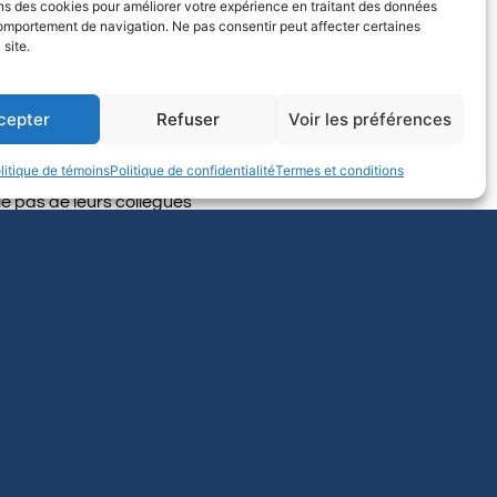
ns des cookies pour améliorer votre expérience en traitant des données
mportement de navigation. Ne pas consentir peut affecter certaines
 site.
astinelli, présidente de
fesseur·es et reconnaîtra
cepter
Refuser
Voir les préférences
l a engagé une longue et
de sa Faculté de droit.
litique de témoins
Politique de confidentialité
Termes et conditions
édité le syndicat en 2022.
le pas de leurs collègues
syndicale, et tient à les
 pour recevoir les
ation.