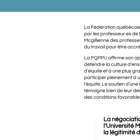
La Fédération québécois
par les professeur·es de 
Mcgillienne des professeu
du travail pour être accr
La FQPPU affirme son appu
défendre la culture d’en
d’équité et à une plus gr
participer pleinement à 
l’équité. Le soutien d’un
témoigne bien de leur dés
des conditions favorables
La négociatio
l’Université 
la légitimité