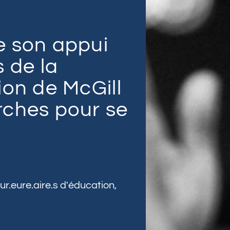
e son appui
 de la
ion de McGill
rches pour se
ur.eure.aire.s d'éducation
,