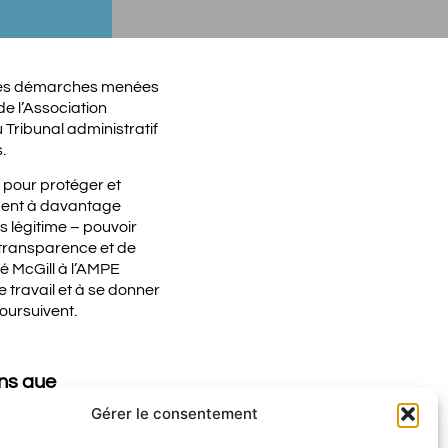
e les démarches menées
de l’Association
 Tribunal administratif
.
 pour protéger et
ement à davantage
s légitime – pouvoir
 transparence et de
té McGill à l’AMPE
 travail et à se donner
poursuivent.
ons que
es et reconnaîtra
Gérer le consentement