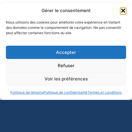
Gérer le consentement
Nous utilisons des cookies pour améliorer votre expérience en traitant
des données comme le comportement de navigation. Ne pas consentir
peut affecter certaines fonctions du site.
En un coup d’œil
Mission des universités
Accepter
Collégialité
Financement des universités et de la recherche
Refuser
Liberté académique
Voir les préférences
Conditions de travail des professeur·es
Équité
Politique de témoins
Politique de confidentialité
Termes et conditions
Science en français
Statuts et règlements
MISSION DES