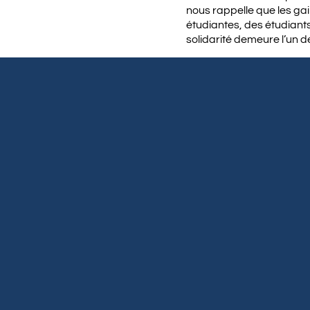
nous rappelle que les gai
étudiantes, des étudiants
solidarité demeure l’un d
La FQPPU invite donc ses 
qui ont à cœur l’avenir d
1er mai. À Montréal, une 
activités et rassemblem
Participer au 1er mai, c’es
commun doivent rester au 
comme service public fait 
Dans un moment où plusieur
comme des dépenses plut
conviction simple : une s
et de communautés capab
Le 1er mai, soyons nombr