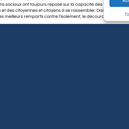
Ac
ns sociaux ont toujours reposé sur la capacité des travailleuses,
 et des citoyennes et citoyens à se rassembler. Dans les univers
Po
es meilleurs remparts contre l’isolement, le découragement et le
membres, ses syndicats affiliés, ses alliées et alliés, ainsi qu
es services publics et de l’enseignement supérieur, à prendre p
manifestation aura lieu le vendredi 1er mai 2026, à 18 h, au Squ
ents sont également organisés dans plusieurs régions du Québ
t affirmer que la justice sociale, la dignité au travail, l’égalité e
cœur de notre projet de société. C’est aussi, pour notre part, r
partie intégrante de cet horizon collectif.
s cherchent à diviser, à affaiblir les solidarités et à présenter
ôt que comme des investissements dans l’avenir, la FQPPU cho
ociété démocratique forte a besoin de contre-pouvoirs, d’instit
les de se tenir debout ensemble.
euses et nombreux à porter cette voix.