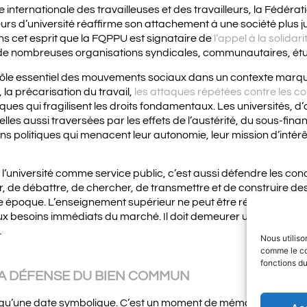
e internationale des travailleuses et des travailleurs, la Fédér
urs d’université réaffirme son attachement à une société plus 
dans cet esprit que la FQPPU est signataire de
l’appel à la solidari
 de nombreuses organisations syndicales, communautaires, étu
e rôle essentiel des mouvements sociaux dans un contexte marq
 la précarisation du travail,
les attaques répétées contre les c
ques qui fragilisent les droits fondamentaux. Les universités, d
 elles aussi traversées par les effets de l’austérité, du sous-fin
s politiques qui menacent leur autonomie, leur mission d’intérêt 
’université comme service public, c’est aussi défendre les cond
r, de débattre, de chercher, de transmettre et de construire de
e époque. L’enseignement supérieur ne peut être réduit à une 
x besoins immédiats du marché. Il doit demeurer un espace de s
.
Nous utiliso
comme le co
fonctions du
LA DÉFENSE DU BIEN COMMUN
 qu’une date symbolique. C’est un moment de mémoire, mais aus