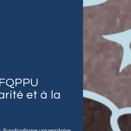
a FQPPU
arité et à la
n
,
Syndicalisme universitaire