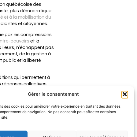
ation québécoise des
juste, plus démocratique
té et à la mobilisation du
diantes et citoyennes.
ué par les compressions
ontre-pouvoirs
et la
’ailleurs, n’échappent pas
ancement, de la gestion à
public et la liberté
itions qui permettent à
s réponses collectives
logique comptable ou à
Gérer le consentement
avoir, de critique, de
ns des cookies pour améliorer votre expérience en traitant des données
mportement de navigation. Ne pas consentir peut affecter certaines
 site.
si un moment d’action. Il