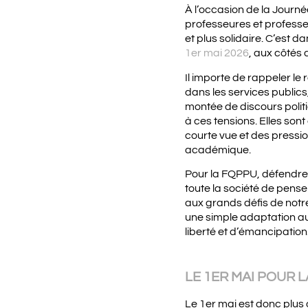
À l’occasion de la Journé
professeures et professe
et plus solidaire. C’est 
1er mai 2026
, aux côtés
Il importe de rappeler l
dans les services publics,
montée de discours politi
à ces tensions. Elles sont
courte vue et des pression
académique.
Pour la FQPPU, défendre l
toute la société de pense
aux grands défis de notr
une simple adaptation au
liberté et d’émancipation
LE 1ER MAI POUR 
Le 1er mai est donc plus