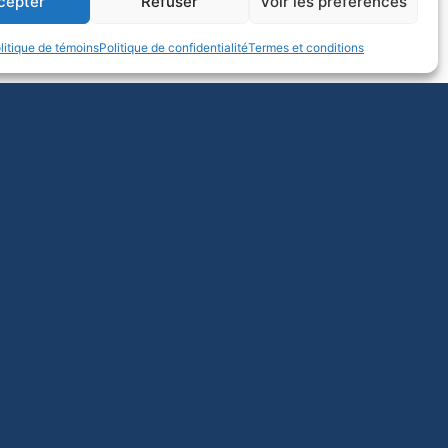
cepter
Refuser
Voir les préférences
 des travailleurs, des
ités comme ailleurs, la
litique de témoins
Politique de confidentialité
Termes et conditions
 recul des droits.
e l’ensemble des personnes
art aux mobilisations du
are Victoria.
D’autres
ec.
t la défense du bien
appeler que l’université
 les services publics
isit de réaffirmer une
utions publiques robustes