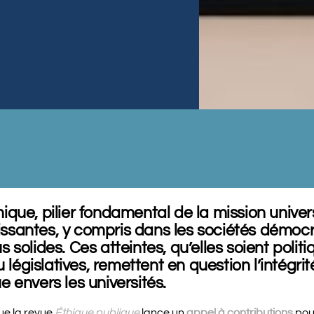
que, pilier fondamental de la mission universi
ssantes, y compris dans les sociétés démoc
 solides. Ces atteintes, qu’elles soient politi
u législatives, remettent en question l’intégrit
 envers les universités.
ue la revue
Éthique publique
lance un
appel à contributions
pou