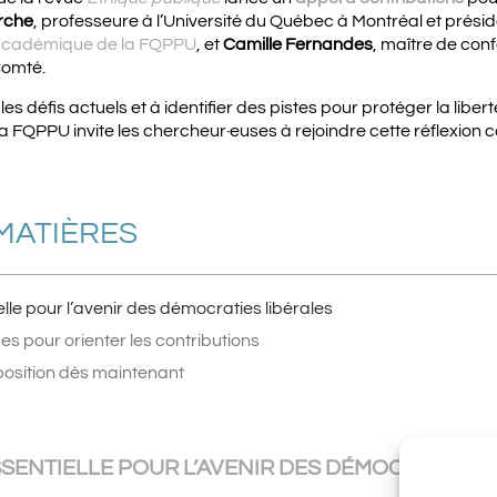
rche
, professeure à l’Université du Québec à Montréal et prési
 académique de la FQPPU
, et
Camille Fernandes
, maître de conf
Comté.
les défis actuels et à identifier des pistes pour protéger la lib
a FQPPU invite les chercheur·euses à rejoindre cette réflexion co
MATIÈRES
elle pour l’avenir des démocraties libérales
s pour orienter les contributions
osition dès maintenant
SENTIELLE POUR L’AVENIR DES DÉMOCRATIES L