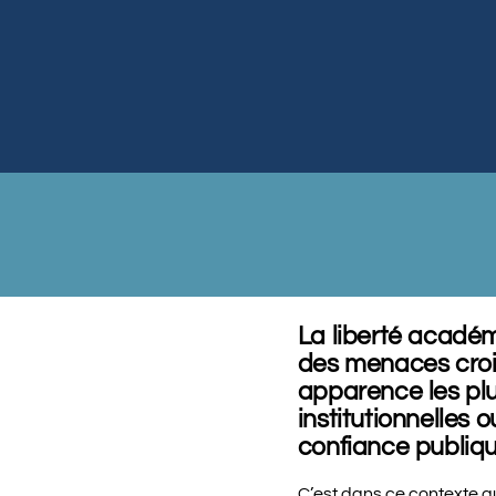
La liberté académi
des menaces croi
apparence les plus
institutionnelles o
confiance publique
C’est dans ce contexte q