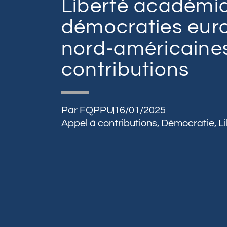
Liberté académi
démocraties eur
nord-américaines
contributions
Par
FQPPU
16/01/2025
Appel à contributions
,
Démocratie
,
L