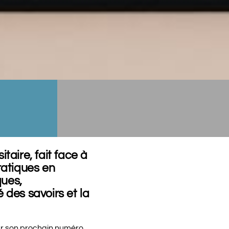
taire, fait face à
ratiques en
ques,
é des savoirs et la
r son prochain numéro,