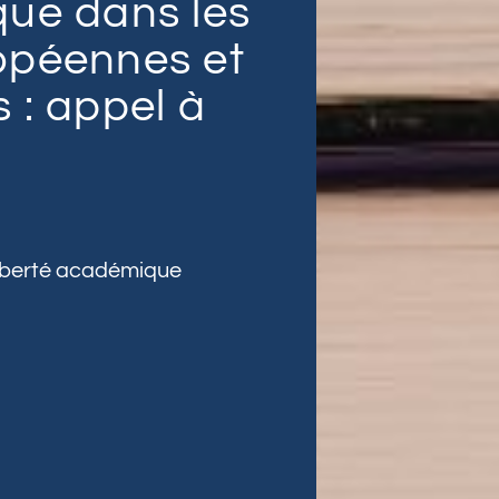
que dans les
opéennes et
 : appel à
iberté académique