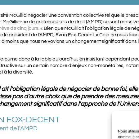
sité McGill à négocier une convention collective tel que le prescrit
 McGillienne de professeur.e.s de droit (AMPD) se sont massi
ève de cinq jours
.
« Bien que McGill ait l’obligation légale de né
irme le président de l’AMPD, Evan Fox-Decent. « Cela ne nous lais
à moins que nous ne voyions un changement significatif dans l’
etourne donc à la table aujourd’hui, en insistant cependant pou
tructive sur un certain nombre d’enjeux non-monétaires, not
t à la diversité.
ait l'obligation légale de négocier de bonne foi, elle 
aisse pas d'autre choix que de prendre des mesure
hangement significatif dans l'approche de l'Univers
N FOX-DECENT
ent de l'AMPD
Nous utiliso
comme le co