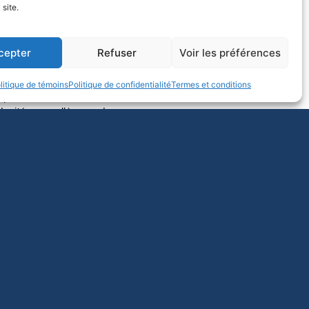
 site.
s nous sommes tout à fait
fait pas avancer les
cepter
Refuser
Voir les préférences
trice de l’AMPD, Kirsten
litique de témoins
Politique de confidentialité
Termes et conditions
 professeurs d’université
idarité aux collègues de
a Fédération.