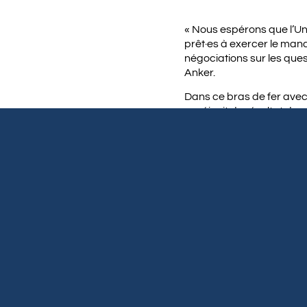
« Nous espérons que l’Uni
prêt·es à exercer le mand
négociations sur les ques
Anker.
Dans ce bras de fer avec
se réjouit du résultat de
l’Université McGill.
RE