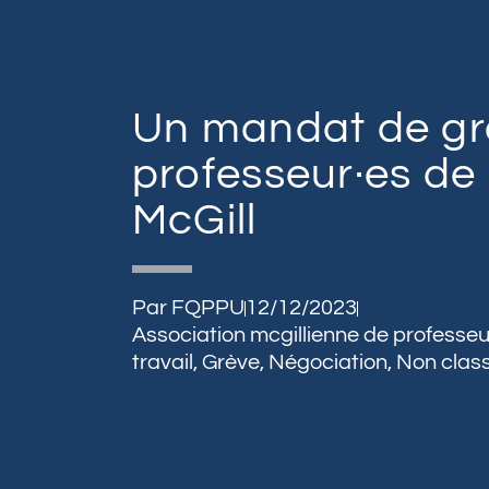
Un mandat de gr
professeur·es de 
McGill
Par
FQPPU
12/12/2023
Association mcgillienne de professeur
travail
,
Grève
,
Négociation
,
Non classi