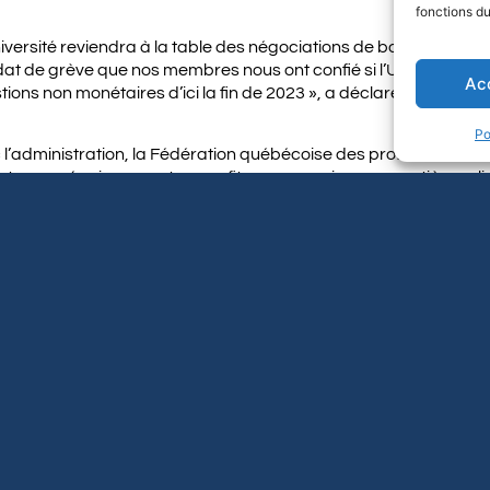
fonctions du
versité reviendra à la table des négociations de bonne foi, mai
at de grève que nos membres nous ont confié si l’Université ne 
Ac
tions non monétaires d’ici la fin de 2023 », a déclaré la négocia
Po
 l’administration, la Fédération québécoise des professeures et
 vote sans équivoque, et en profite pour exprimer son entière sol
Abonnez-vous à l’infolettre de l
STEZ À JOUR
Adresse courriel
Prénom