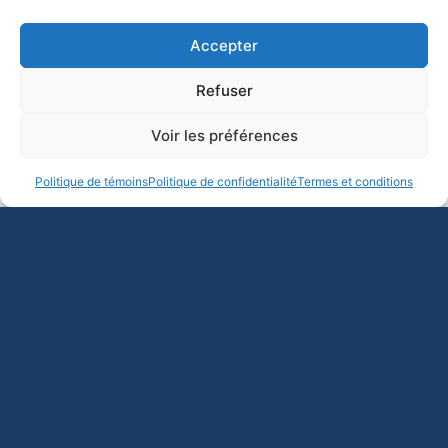
La Fédération québécoise des
professeures et professeurs d’université
Accepter
(FQPPU) salue la décision du premier
ministre de répondre à
l’appel répété de la
Refuser
communauté universitaire
, dont celui des
Voir les préférences
professeures et professeurs d’université,
de mettre fin au mandat de Pascale Déry.
Politique de témoins
Politique de confidentialité
Termes et conditions
Elle accueille avec un espoir prudent
l’arrivée de Martine
Biron
au ministère de l’Enseignement supérieur, dans
l’attente d’un dialogue renouvelé et constructif au service
du réseau universitaire québécois.
EN BREF
Une décision attendue et saluée.
La FQPPU
remercie le premier ministre d’avoir mis fin au
mandat de Pascale Déry, après une rupture totale
de confiance avec le milieu universitaire.
Un appel à un dialogue renouvelé.
La Fédération