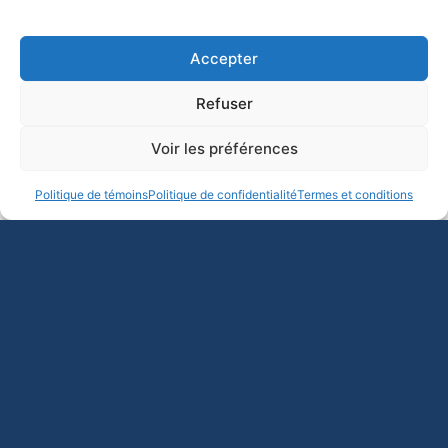
Accepter
Refuser
La Fédération québécoise des professeures et professeurs
Voir les préférences
d’université (FQPPU), à l’instar de l’Association canadienne
des professeures et professeurs d’université (ACPPU),
Politique de témoins
Politique de confidentialité
Termes et conditions
encourage ses membres à soutenir les actions de solidarité
locales avec les 55 000 travailleuses et travailleurs de
l’éducation du Syndicat canadien de la fonction publique
(SCFP) qui se voient refuser leur droit légal de grève. Les
travailleuses et travailleurs du SCFP, qui comprennent le
personnel de soutien, les aides-enseignant·e·s, les
éducatrices et éducateurs de la petite enfance et les
gardien·ne·s, fournissent un soutien essentiel dans les
écoles, mais gagnent en moyenne seulement 39 000 $ par
an.